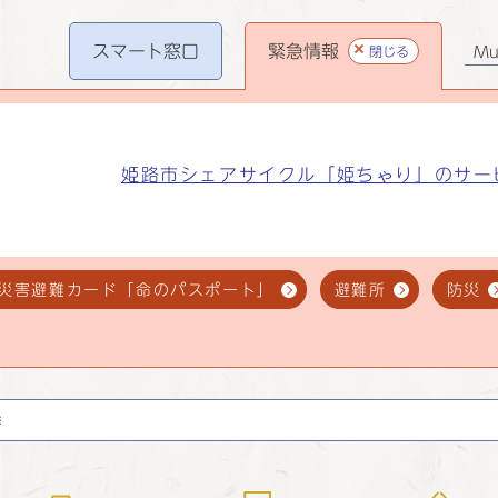
スマート
窓口
緊急情報
閉じる
Mul
姫路市シェアサイクル「姫ちゃり」のサー
災害避難カード「命のパスポート」
避難所
防災