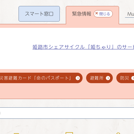
スマート
窓口
緊急情報
閉じる
Mul
姫路市シェアサイクル「姫ちゃり」のサー
災害避難カード「命のパスポート」
避難所
防災