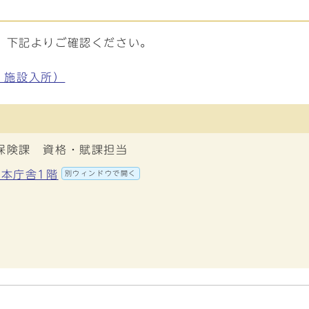
、下記よりご確認ください。
・施設入所）
保険課 資格・賦課担当
 本庁舎1階
別ウィンドウで開く