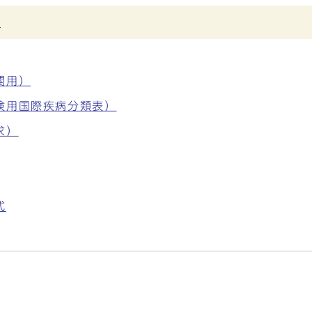
ド
関用）
険用国際疾病分類表）
求）
式