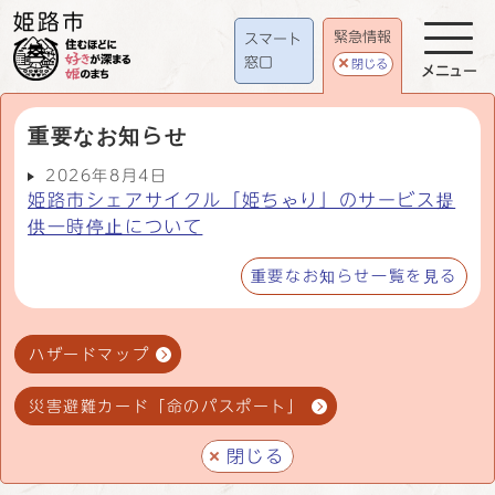
緊急情報
スマート
窓口
閉じる
メニュー
重要なお知らせ
2026年8月4日
姫路市シェアサイクル「姫ちゃり」のサービス提
供一時停止について
重要なお知らせ一覧を見る
ハザードマップ
災害避難カード「命のパスポート」
閉じる