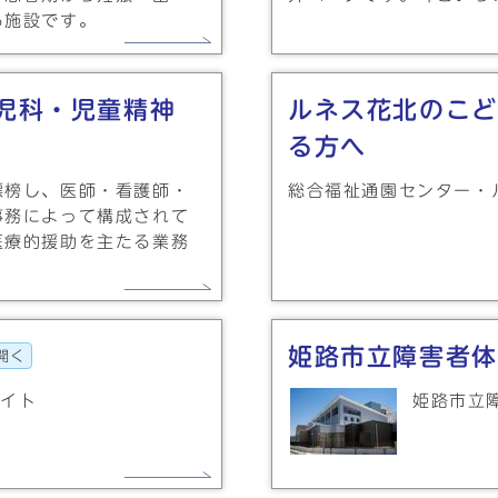
る施設です。
児科・児童精神
ルネス花北のこど
る方へ
標榜し、医師・看護師・
総合福祉通園センター・
事務によって構成されて
医療的援助を主たる業務
姫路市立障害者体
開く
サイト
姫路市立