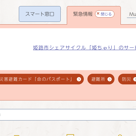
スマート
窓口
緊急情報
閉じる
Mul
姫路市シェアサイクル「姫ちゃり」のサー
災害避難カード「命のパスポート」
避難所
防災