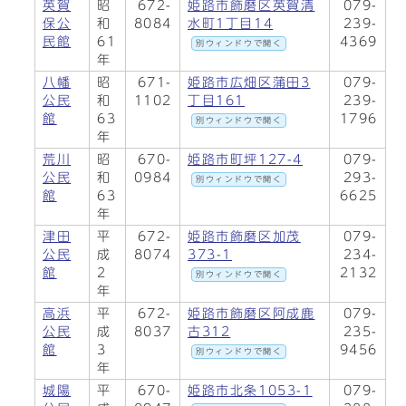
英賀
昭
672-
姫路市飾磨区英賀清
079-
保公
和
8084
水町1丁目14
239-
民館
61
4369
別ウィンドウで開く
年
八幡
昭
671-
姫路市広畑区蒲田3
079-
公民
和
1102
丁目161
239-
館
63
1796
別ウィンドウで開く
年
荒川
昭
670-
姫路市町坪127-4
079-
公民
和
0984
293-
別ウィンドウで開く
館
63
6625
年
津田
平
672-
姫路市飾磨区加茂
079-
公民
成
8074
373-1
234-
館
2
2132
別ウィンドウで開く
年
高浜
平
672-
姫路市飾磨区阿成鹿
079-
公民
成
8037
古312
235-
館
3
9456
別ウィンドウで開く
年
城陽
平
670-
姫路市北条1053-1
079-