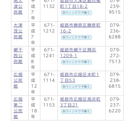
南大
平
671-
姫路市大津区勘兵衛
079-
津公
成
1132
町1丁目18-2
239-
民館
7
9515
別ウィンドウで開く
年
大津
平
671-
姫路市勝原区勝原町
079-
茂公
成
1212
16-2
236-
民館
7
6288
別ウィンドウで開く
年
網干
平
671-
姫路市網干区興浜
079-
西公
成
1241
1209-1
272-
民館
8
7513
別ウィンドウで開く
年
広畑
平
671-
姫路市広畑区本町1
079-
公民
成
1114
丁目53
238-
館
12
6815
別ウィンドウで開く
年
広畑
平
671-
姫路市広畑区高浜町
079-
第二
成
1153
3丁目21
237-
公民
18
6220
別ウィンドウで開く
館
年