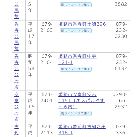
公
5
3882
別ウィンドウで開く
民
年
館
香
平
679-
姫路市香寺町土師396
079-
寺
成
2163
232-
別ウィンドウで開く
公
17
0230
民
年
館
香
昭
679-
姫路市香寺町中寺
079-
寺
和
2164
121-1
232-
北
58
6137
別ウィンドウで開く
公
年
民
館
安
平
671-
姫路市安富町安志
0790-
富
成
2401
1151（ネスパルやす
66-
公
16
とみ内）
2932
民
年
別ウィンドウで開く
館
古
平
671-
姫路市夢前町古知之庄
079-
知
成
2113
318-1
336-