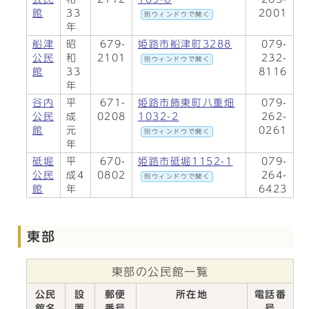
館
33
2001
別ウィンドウで開く
年
船津
昭
679-
姫路市船津町3288
079-
公民
和
2101
232-
別ウィンドウで開く
館
33
8116
年
谷内
平
671-
姫路市飾東町八重畑
079-
公民
成
0208
1032-2
262-
館
元
0261
別ウィンドウで開く
年
砥堀
平
670-
姫路市砥堀1152-1
079-
公民
成4
0802
264-
別ウィンドウで開く
館
年
6423
東部
東部の公民館一覧
公民
設
郵便
所在地
電話番
館名
置
番号
号