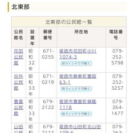
北東部
北東部の公民館一覧
公民
設
郵便
所在地
電話番
館名
置
番号
号
年
花田
昭
671-
姫路市花田町小川
079-
公民
和
0255
1074-3
252-
館
32
5798
別ウィンドウで開く
年
谷外
昭
671-
姫路市飾東町豊国
079-
公民
和
0219
63-1
252-
館
33
3257
別ウィンドウで開く
年
豊富
昭
679-
姫路市豊富町御蔭
079-
公民
和
2122
1118
264-
館
33
1477
別ウィンドウで開く
年
山田
昭
679-
姫路市山田町北山田
079-
公民
和
2112
109-6
263-