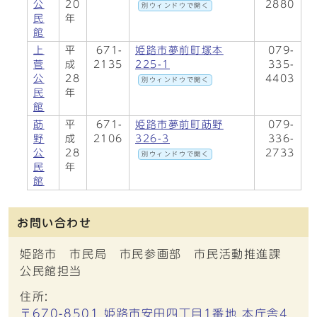
公
20
2880
別ウィンドウで開く
民
年
館
上
平
671-
姫路市夢前町塚本
079-
菅
成
2135
225-1
335-
公
28
4403
別ウィンドウで開く
民
年
館
莇
平
671-
姫路市夢前町莇野
079-
野
成
2106
326-3
336-
公
28
2733
別ウィンドウで開く
民
年
館
お問い合わせ
姫路市 市民局 市民参画部 市民活動推進課
公民館担当
住所:
〒670-8501 姫路市安田四丁目1番地 本庁舎4