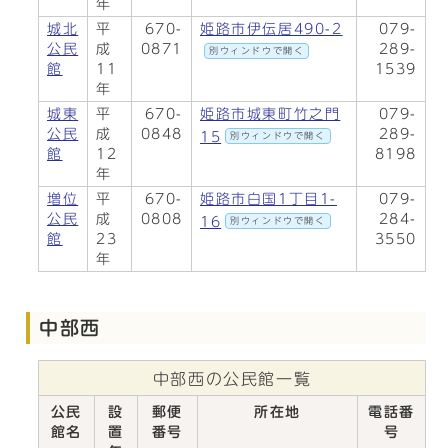
年
城北
平
670-
姫路市伊伝居490-2
079-
公民
成
0871
289-
別ウィンドウで開く
館
11
1539
年
城東
平
670-
姫路市城東町竹之門
079-
公民
成
0848
289-
15
別ウィンドウで開く
館
12
8198
年
増位
平
670-
姫路市白国1丁目1-
079-
公民
成
0808
284-
16
別ウィンドウで開く
館
23
3550
年
中部西
中部西の公民館一覧
公民
設
郵便
所在地
電話番
館名
置
番号
号