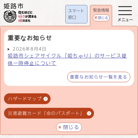
緊急情報
スマート
窓口
閉じる
メニュー
重要なお知らせ
2026年8月4日
姫路市シェアサイクル「姫ちゃり」のサービス提
供一時停止について
重要なお知らせ一覧を見る
ハザードマップ
災害避難カード「命のパスポート」
閉じる