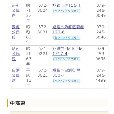
糸引
昭
672-
姫路市継156-1
079-
公民
和
8004
245-
別ウィンドウで開く
館
37
0049
年
妻鹿
昭
672-
姫路市飾磨区妻鹿
079-
公民
和
8031
170-6
245-
館
62
6846
別ウィンドウで開く
年
別所
昭
671-
姫路市別所町別所
079-
公民
和
0221
1717-4
253-
館
63
0696
別ウィンドウで開く
年
白浜
平
672-
姫路市白浜町甲
079-
公民
成
8023
350-7
246-
館
13
4499
別ウィンドウで開く
年
中部東