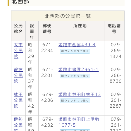
北西部
北西部の公民館一覧
公民
設
郵便
所在地
電話番
館名
置
番号
号
年
太市
昭
671-
姫路市西脇439-8
079-
公民
和
2234
269-
別ウィンドウで開く
館
29
1374
年
曽左
昭
671-
姫路市書写2961-1
079-
公民
和
2201
266-
別ウィンドウで開く
館
37
8736
年
林田
昭
679-
姫路市林田町林田13
079-
公民
和
4206
261-
別ウィンドウで開く
館
42
2287
年
伊勢
昭
679-
姫路市林田町上伊勢
079-
公民
和
4232
1077-5
261-