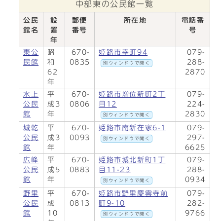
中部東の公民館一覧
公民
設
郵便
所在地
電話番
館名
置
番号
号
年
東公
昭
670-
姫路市幸町94
079-
民館
和
0835
288-
別ウィンドウで開く
62
2870
年
水上
平
670-
姫路市増位新町2丁
079-
公民
成3
0806
目12
224-
館
年
2830
別ウィンドウで開く
城乾
平
670-
姫路市南新在家6-1
079-
公民
成3
0093
297-
別ウィンドウで開く
館
年
6625
広峰
平
670-
姫路市城北新町1丁
079-
公民
成5
0883
目11-23
288-
館
年
0934
別ウィンドウで開く
野里
平
670-
姫路市野里慶雲寺前
079-
公民
成
0813
町9-10
282-
館
10
9766
別ウィンドウで開く