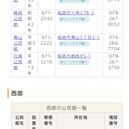
館
59
2719
別ウィンドウで開く
年
峰相
昭
671-
姫路市六角278-3
079-
公民
和
2242
267-
別ウィンドウで開く
館
63
0052
年
青山
平
671-
姫路市青山5丁目2-1
079-
公民
成3
2222
266-
別ウィンドウで開く
館
年
7704
白鳥
平
671-
姫路市飾西85-1
079-
公民
成
2216
267-
別ウィンドウで開く
館
13
3750
年
西部
西部の公民館一覧
公民
設
郵便
所在地
電話
館名
置
番号
番号