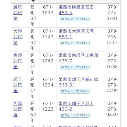
年
勝原
昭
671-
姫路市勝原区宮田
079-
公民
和
1213
489-3
274-
館
34
3701
別ウィンドウで開く
年
大津
昭
671-
姫路市大津区天満
079-
公民
和
1143
883-1
236-
館
37
1217
別ウィンドウで開く
年
余部
昭
671-
姫路市余部区上余部
079-
公民
和
1262
675-7
272-
館
41
1638
別ウィンドウで開く
年
網干
昭
671-
姫路市網干区新在家
079-
公民
和
1234
363-31
273-
館
41
4499
別ウィンドウで開く
年
旭陽
昭
671-
姫路市網干区坂上
079-
公民
和
1223
430-2
273-
館
62
9849
別ウィンドウで開く
年