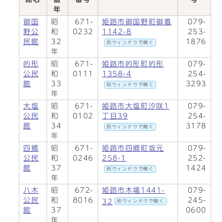
年
御国
昭
671-
姫路市御国野町御着
079-
野公
和
0232
1142-8
253-
民館
32
1876
別ウィンドウで開く
年
的形
昭
671-
姫路市的形町的形
079-
公民
和
0111
1358-4
254-
館
33
3293
別ウィンドウで開く
年
大塩
昭
671-
姫路市大塩町汐咲1
079-
公民
和
0102
丁目39
254-
館
34
3178
別ウィンドウで開く
年
四郷
昭
671-
姫路市四郷町坂元
079-
公民
和
0246
258-1
252-
館
37
1424
別ウィンドウで開く
年
八木
昭
672-
姫路市木場1441-
079-
公民
和
8016
245-
32
別ウィンドウで開く
館
37
0600
年