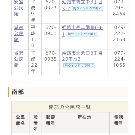
安室
平
670-
姫路市御立中3丁目
079-
公民
成
0073
295-
3-7
別ウィンドウで開く
館
9
8464
年
城南
平
670-
姫路市西二階町68-
079-
公民
成
0901
222-
1
別ウィンドウで開く
館
11
2168
年
城巽
平
670-
姫路市北条口3丁目
079-
公民
成
0935
29番地3
224-
館
22
1055
別ウィンドウで開く
年
南部
南部の公民館一覧
公民
設
郵便
所在地
電話
館名
置
番号
番号
年