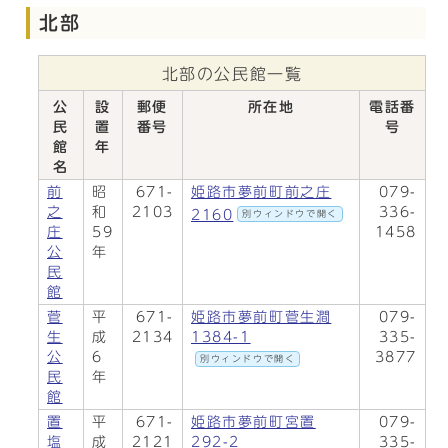
北部
北部の公民館一覧
公
設
郵便
所在地
電話番
民
置
番号
号
館
年
名
前
昭
671-
姫路市夢前町前之庄
079-
之
和
2103
336-
2160
別ウィンドウで開く
庄
59
1458
公
年
民
館
菅
平
671-
姫路市夢前町菅生澗
079-
生
成
2134
1384-1
335-
公
6
3877
別ウィンドウで開く
民
年
館
置
平
671-
姫路市夢前町宮置
079-
塩
成
2121
292-2
335-