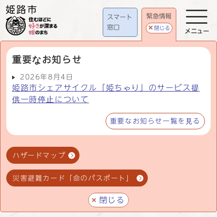
緊急情報
スマート
窓口
閉じる
メニュー
重要なお知らせ
2026年8月4日
姫路市シェアサイクル「姫ちゃり」のサービス提
供一時停止について
重要なお知らせ一覧を見る
ハザードマップ
災害避難カード「命のパスポート」
閉じる