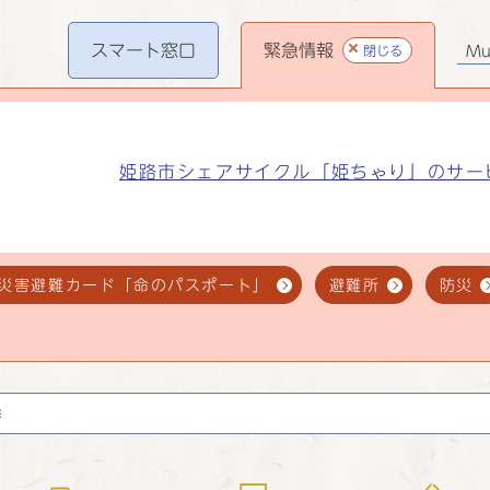
スマート
窓口
緊急情報
閉じる
Mul
姫路市シェアサイクル「姫ちゃり」のサー
災害避難カード「命のパスポート」
避難所
防災