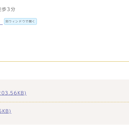
徒歩3分
別ウィンドウで開く
。
3.56KB)
KB)