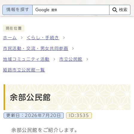
情報を探す
検索
現在位置
ホーム
くらし・手続き
市民活動・交流・男女共同参画
地域コミュニティ活動
市立公民館
姫路市立公民館一覧
余部公民館
更新日：
2026年7月20日
ID:3535
余部公民館をご紹介します。