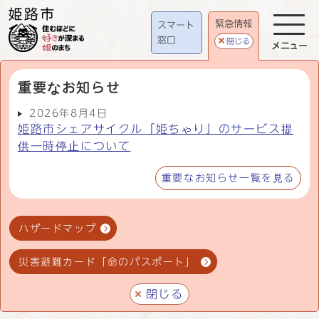
緊急情報
スマート
窓口
閉じる
メニュー
重要なお知らせ
2026年8月4日
姫路市シェアサイクル「姫ちゃり」のサービス提
供一時停止について
重要なお知らせ一覧を見る
ハザードマップ
災害避難カード「命のパスポート」
閉じる