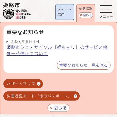
緊急情報
スマート
窓口
閉じる
メニュー
重要なお知らせ
2026年8月4日
姫路市シェアサイクル「姫ちゃり」のサービス提
供一時停止について
重要なお知らせ一覧を見る
ハザードマップ
災害避難カード「命のパスポート」
閉じる