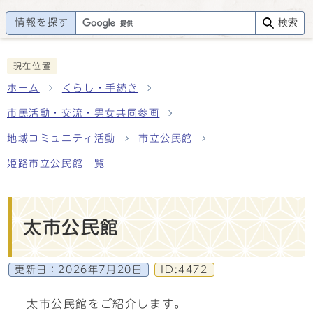
情報を探す
検索
現在位置
ホーム
くらし・手続き
市民活動・交流・男女共同参画
地域コミュニティ活動
市立公民館
姫路市立公民館一覧
太市公民館
更新日：
2026年7月20日
ID:4472
太市公民館をご紹介します。