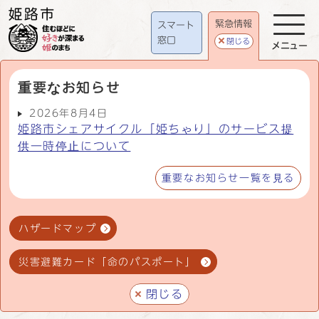
緊急情報
スマート
窓口
閉じる
メニュー
重要なお知らせ
2026年8月4日
姫路市シェアサイクル「姫ちゃり」のサービス提
供一時停止について
重要なお知らせ一覧を見る
ハザードマップ
災害避難カード「命のパスポート」
閉じる