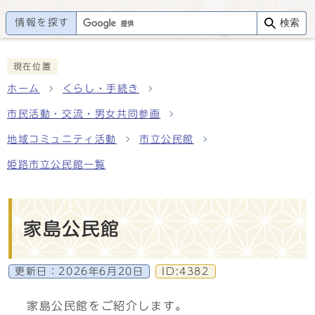
情報を探す
検索
現在位置
ホーム
くらし・手続き
市民活動・交流・男女共同参画
地域コミュニティ活動
市立公民館
姫路市立公民館一覧
家島公民館
更新日：
2026年6月20日
ID:4382
家島公民館をご紹介します。