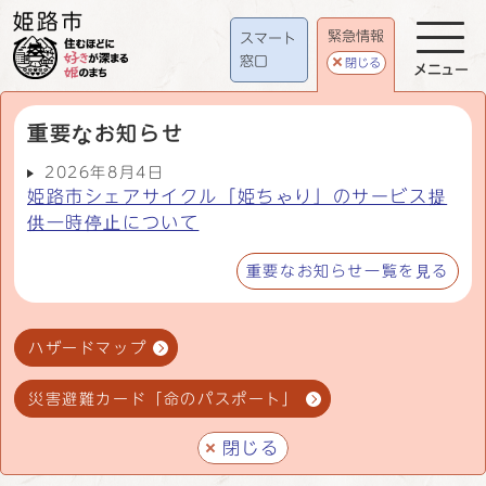
緊急情報
スマート
窓口
閉じる
メニュー
重要なお知らせ
2026年8月4日
姫路市シェアサイクル「姫ちゃり」のサービス提
供一時停止について
重要なお知らせ一覧を見る
ハザードマップ
災害避難カード「命のパスポート」
閉じる