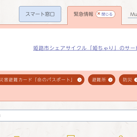
スマート
窓口
緊急情報
閉じる
Mul
姫路市シェアサイクル「姫ちゃり」のサー
災害避難カード「命のパスポート」
避難所
防災