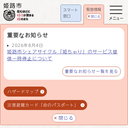
緊急情報
スマート
窓口
閉じる
メニュー
重要なお知らせ
2026年8月4日
姫路市シェアサイクル「姫ちゃり」のサービス提
供一時停止について
重要なお知らせ一覧を見る
ハザードマップ
災害避難カード「命のパスポート」
閉じる