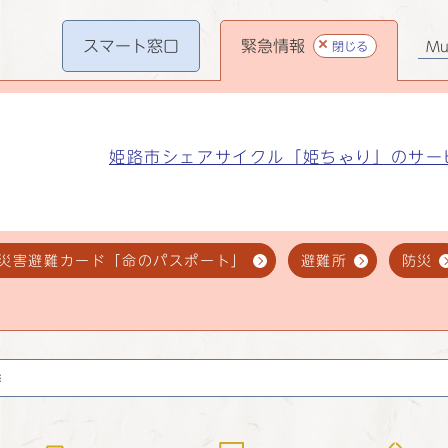
スマート
窓口
緊急情報
閉じる
Mul
姫路市シェアサイクル「姫ちゃり」のサー
災害避難カード「命のパスポート」
避難所
防災