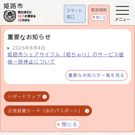
緊急情報
スマート
窓口
閉じる
メニュー
重要なお知らせ
2026年8月4日
姫路市シェアサイクル「姫ちゃり」のサービス提
供一時停止について
重要なお知らせ一覧を見る
ハザードマップ
災害避難カード「命のパスポート」
閉じる