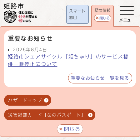
緊急情報
スマート
窓口
閉じる
メニュー
重要なお知らせ
2026年8月4日
姫路市シェアサイクル「姫ちゃり」のサービス提
供一時停止について
重要なお知らせ一覧を見る
ハザードマップ
災害避難カード「命のパスポート」
閉じる