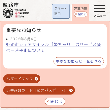
緊急情報
スマート
窓口
閉じる
メニュー
重要なお知らせ
2026年8月4日
姫路市シェアサイクル「姫ちゃり」のサービス提
供一時停止について
重要なお知らせ一覧を見る
ハザードマップ
災害避難カード「命のパスポート」
閉じる