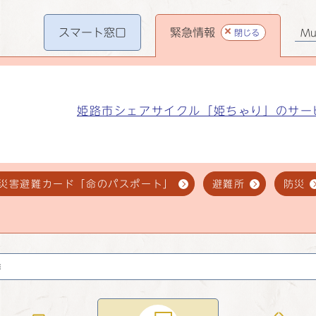
スマート
窓口
緊急情報
閉じる
Mul
姫路市シェアサイクル「姫ちゃり」のサー
災害避難カード「命のパスポート」
避難所
防災