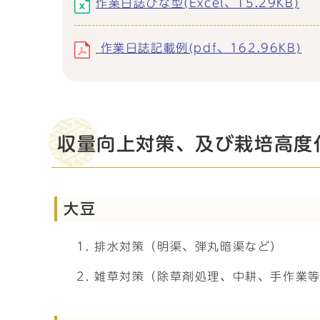
作業日誌ひな型(Excel、15.29KB)
作業日誌記載例(pdf、162.96KB)
収量向上対策、及び栽培高度
大豆
排水対策（明渠、弾丸暗渠など）
雑草対策（除草剤処理、中耕、手作業等