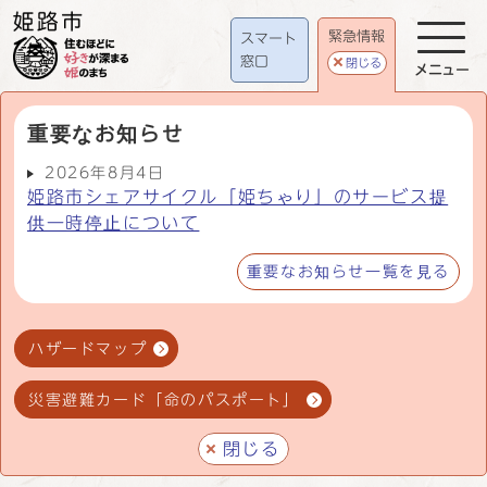
緊急情報
スマート
窓口
閉じる
メニュー
重要なお知らせ
2026年8月4日
姫路市シェアサイクル「姫ちゃり」のサービス提
供一時停止について
重要なお知らせ一覧を見る
ハザードマップ
災害避難カード「命のパスポート」
閉じる