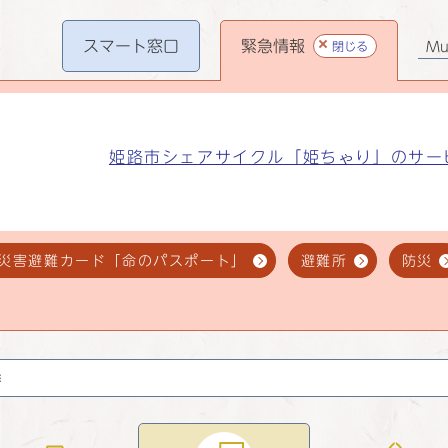
スマート
窓口
緊急情報
閉じる
Mul
姫路市シェアサイクル「姫ちゃり」のサー
災害避難カード「命のパスポート」
避難所
防災