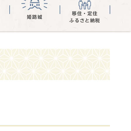
移住・定住
姫路城
ふるさと納税