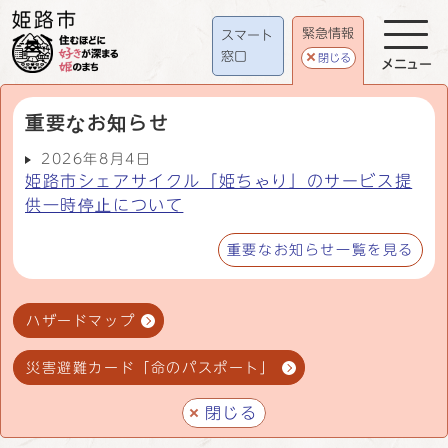
緊急情報
スマート
窓口
閉じる
メニュー
重要なお知らせ
2026年8月4日
姫路市シェアサイクル「姫ちゃり」のサービス提
供一時停止について
重要なお知らせ一覧を見る
ハザードマップ
災害避難カード「命のパスポート」
閉じる