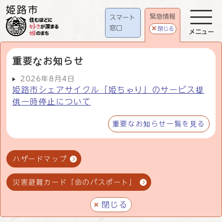
緊急情報
スマート
窓口
閉じる
メニュー
重要なお知らせ
2026年8月4日
姫路市シェアサイクル「姫ちゃり」のサービス提
供一時停止について
重要なお知らせ一覧を見る
ハザードマップ
災害避難カード「命のパスポート」
閉じる