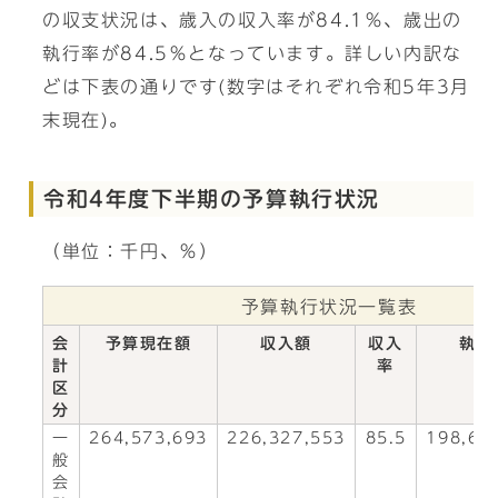
の収支状況は、歳入の収入率が84.1％、歳出の
執行率が84.5％となっています。詳しい内訳な
どは下表の通りです(数字はそれぞれ令和5年3月
末現在)。
令和4年度下半期の予算執行状況
（単位：千円、％）
予算執行状況一覧表
会
予算現在額
収入額
収入
執行
計
率
区
分
一
264,573,693
226,327,553
85.5
198,64
般
会