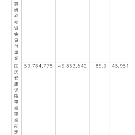
寡
婦
福
祉
資
金
貸
付
事
業
国
53,784,778
45,853,642
85.3
45,951,9
民
健
康
保
険
事
業
事
業
勘
定