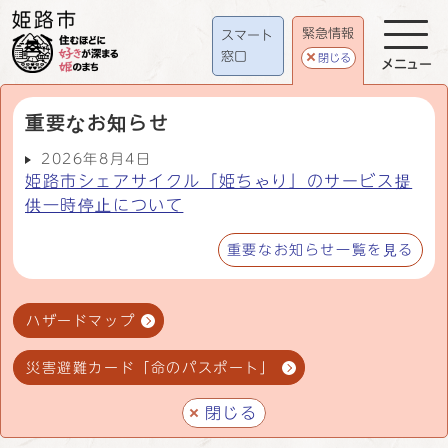
緊急情報
スマート
窓口
閉じる
メニュー
重要なお知らせ
2026年8月4日
姫路市シェアサイクル「姫ちゃり」のサービス提
供一時停止について
重要なお知らせ一覧を見る
ハザードマップ
災害避難カード「命のパスポート」
閉じる