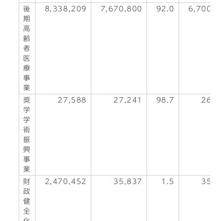
後
8,338,209
7,670,800
92.0
6,700,
期
高
齢
者
医
療
事
業
奨
27,588
27,241
98.7
26,8
学
学
術
振
興
事
業
財
2,470,452
35,837
1.5
35,8
政
健
全