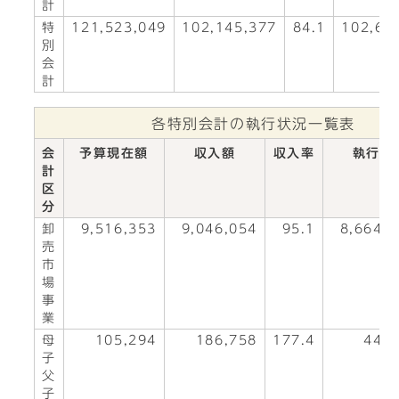
計
特
121,523,049
102,145,377
84.1
102,67
別
会
計
各特別会計の執行状況一覧表
会
予算現在額
収入額
収入率
執行額
計
区
分
卸
9,516,353
9,046,054
95.1
8,664,
売
市
場
事
業
母
105,294
186,758
177.4
44,8
子
父
子