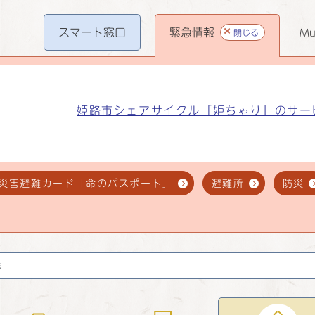
スマート
窓口
緊急情報
閉じる
Mul
姫路市シェアサイクル「姫ちゃり」のサー
災害避難カード「命のパスポート」
避難所
防災