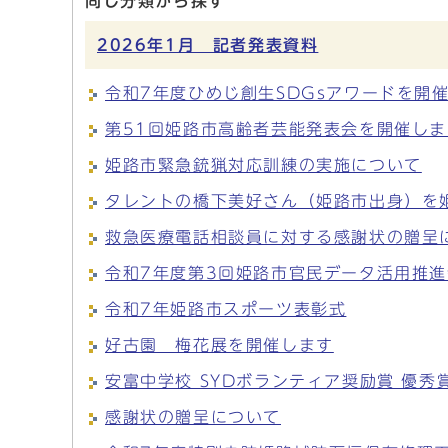
同じ分類から探す
2026年1月 記者発表資料
令和7年度ひめじ創生SDGsアワードを開
第51回姫路市高齢者芸能発表会を開催しま
姫路市緊急銃猟対応訓練の実施について
タレントの橋下美好さん（姫路市出身）を
救急医療電話相談員に対する感謝状の贈呈
令和7年度第3回姫路市官民データ活用推
令和7年姫路市スポーツ表彰式
好古園 梅花展を開催します
安富中学校 SYDボランティア奨励賞 優秀
感謝状の贈呈について