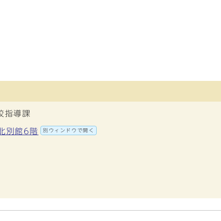
校指導課
地北別館6階
別ウィンドウで開く