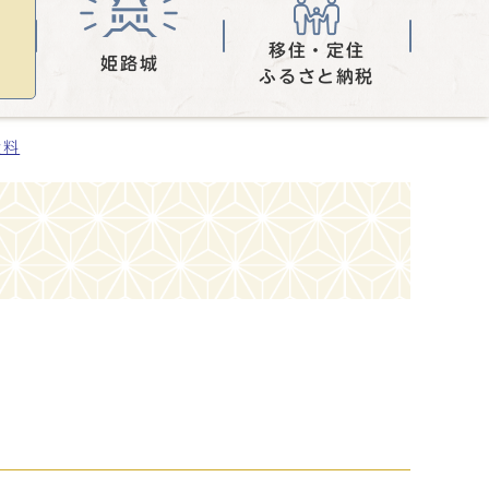
移住・定住
姫路城
ふるさと納税
資料