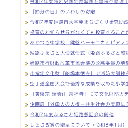
令和7年度特別史跡姫路城跡石垣保存修理
『節分の日』のいわしの寄贈
令和7年度姫路市大学発まちづくり研究助
投票のお知らせ券がなくても投票すること
あかつき中学校 鍵盤ハーモニカとピアノ
姫路ふるさと大使就任式（姫路ふるさと懇
姫路市行財政改革市民会議の公募委員の募
市指定文化財「船場本徳寺」で消防大訓練
空手道全国大会で優秀な成績を収めた小学
「黄檗宗 瑞雲山 常福寺」にて文化財防火
企画展「外国人の人権ー共生社会の実現に
令和7年度ふるさと姫路懇話会の開催
しらさぎ賞の贈呈について（令和8年1月）