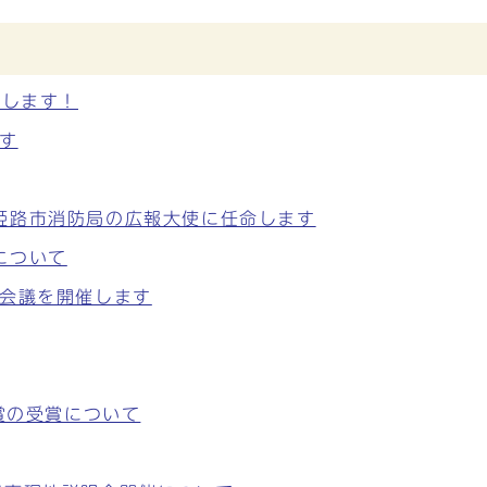
催します！
す
姫路市消防局の広報大使に任命します
について
進会議を開催します
賞の受賞について