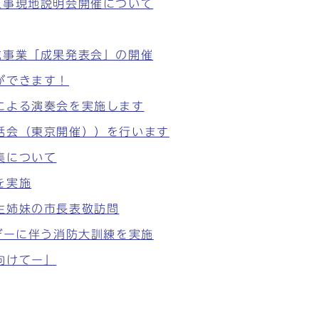
工事現地説明会開催について
成事業「成果発表会」の開催
ができます！
による演奏会を実施します
話会（東京開催））を行います
集について
を実施
生姉妹の市長表敬訪問
デーに伴う消防大訓練を実施
向けてー」