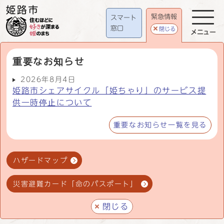
緊急情報
スマート
窓口
閉じる
メニュー
重要なお知らせ
2026年8月4日
姫路市シェアサイクル「姫ちゃり」のサービス提
供一時停止について
重要なお知らせ一覧を見る
ハザードマップ
災害避難カード「命のパスポート」
閉じる