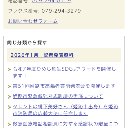
電話番号:
079-294-0119
ファクス番号: 079-294-3279
お問い合わせフォーム
同じ分類から探す
2026年1月 記者発表資料
令和7年度ひめじ創生SDGsアワードを開催し
ます！
第51回姫路市高齢者芸能発表会を開催します
姫路市緊急銃猟対応訓練の実施について
タレントの橋下美好さん（姫路市出身）を姫路
市消防局の広報大使に任命します
救急医療電話相談員に対する感謝状の贈呈につ