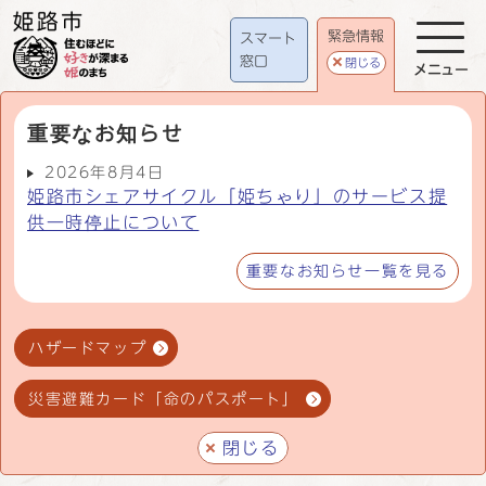
緊急情報
スマート
窓口
閉じる
メニュー
重要なお知らせ
2026年8月4日
姫路市シェアサイクル「姫ちゃり」のサービス提
供一時停止について
重要なお知らせ一覧を見る
ハザードマップ
災害避難カード「命のパスポート」
閉じる