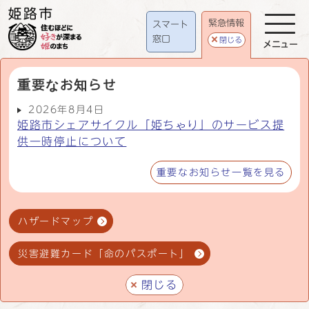
緊急情報
スマート
窓口
閉じる
メニュー
重要なお知らせ
2026年8月4日
姫路市シェアサイクル「姫ちゃり」のサービス提
供一時停止について
重要なお知らせ一覧を見る
ハザードマップ
災害避難カード「命のパスポート」
閉じる