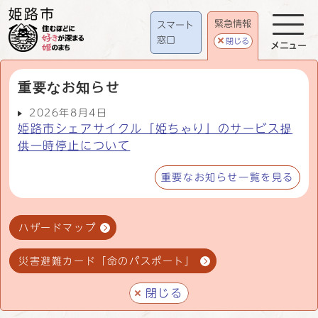
緊急情報
スマート
窓口
閉じる
メニュー
重要なお知らせ
2026年8月4日
姫路市シェアサイクル「姫ちゃり」のサービス提
供一時停止について
重要なお知らせ一覧を見る
ハザードマップ
災害避難カード「命のパスポート」
閉じる