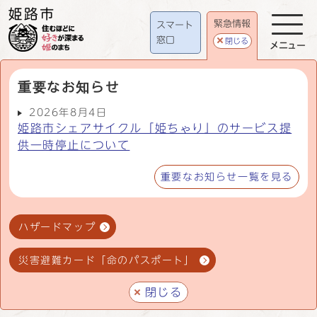
緊急情報
スマート
窓口
閉じる
メニュー
重要なお知らせ
2026年8月4日
姫路市シェアサイクル「姫ちゃり」のサービス提
供一時停止について
重要なお知らせ一覧を見る
ハザードマップ
災害避難カード「命のパスポート」
閉じる