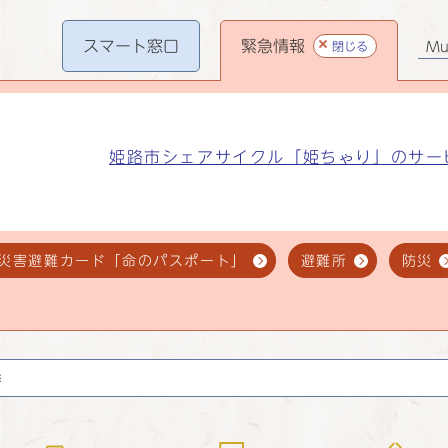
スマート
窓口
緊急情報
閉じる
Mul
姫路市シェアサイクル「姫ちゃり」のサー
災害避難カード「命のパスポート」
避難所
防災