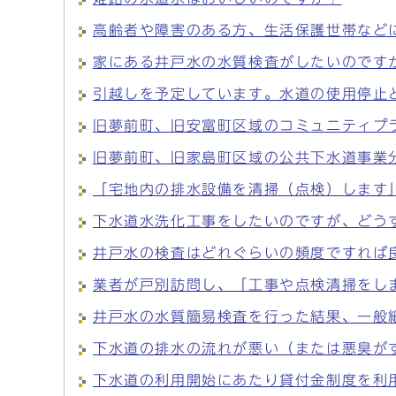
高齢者や障害のある方、生活保護世帯など
家にある井戸水の水質検査がしたいのです
引越しを予定しています。水道の使用停止
旧夢前町、旧安富町区域のコミュニティプ
旧夢前町、旧家島町区域の公共下水道事業
「宅地内の排水設備を清掃（点検）します
下水道水洗化工事をしたいのですが、どう
井戸水の検査はどれぐらいの頻度ですれば
業者が戸別訪問し、「工事や点検清掃をし
井戸水の水質簡易検査を行った結果、一般
下水道の排水の流れが悪い（または悪臭が
下水道の利用開始にあたり貸付金制度を利