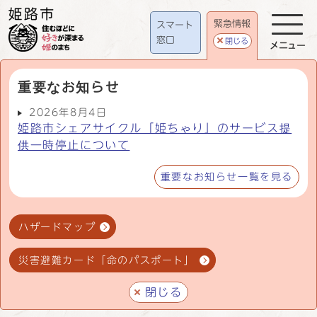
緊急情報
スマート
窓口
閉じる
メニュー
重要なお知らせ
2026年8月4日
姫路市シェアサイクル「姫ちゃり」のサービス提
供一時停止について
重要なお知らせ一覧を見る
ハザードマップ
災害避難カード「命のパスポート」
閉じる