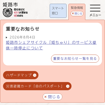
緊急情報
スマート
窓口
閉じる
メニュー
重要なお知らせ
2026年8月4日
姫路市シェアサイクル「姫ちゃり」のサービス提
供一時停止について
重要なお知らせ一覧を見る
ハザードマップ
災害避難カード「命のパスポート」
閉じる