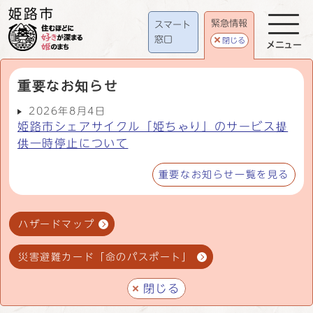
緊急情報
スマート
窓口
閉じる
メニュー
重要なお知らせ
2026年8月4日
姫路市シェアサイクル「姫ちゃり」のサービス提
供一時停止について
重要なお知らせ一覧を見る
ハザードマップ
災害避難カード「命のパスポート」
閉じる