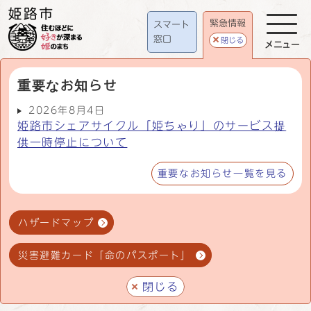
緊急情報
スマート
窓口
閉じる
メニュー
重要なお知らせ
2026年8月4日
姫路市シェアサイクル「姫ちゃり」のサービス提
供一時停止について
重要なお知らせ一覧を見る
ハザードマップ
災害避難カード「命のパスポート」
閉じる