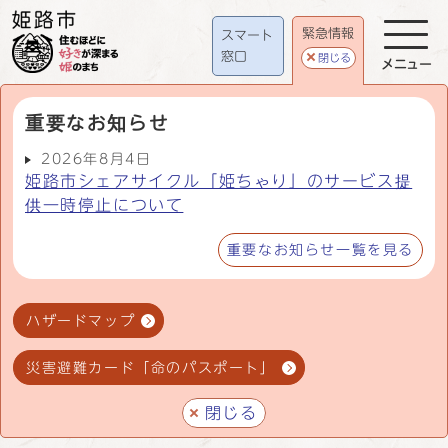
緊急情報
スマート
窓口
閉じる
メニュー
重要なお知らせ
2026年8月4日
姫路市シェアサイクル「姫ちゃり」のサービス提
供一時停止について
重要なお知らせ一覧を見る
ハザードマップ
災害避難カード「命のパスポート」
閉じる