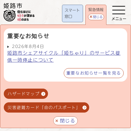
緊急情報
スマート
窓口
閉じる
メニュー
重要なお知らせ
2026年8月4日
姫路市シェアサイクル「姫ちゃり」のサービス提
供一時停止について
重要なお知らせ一覧を見る
ハザードマップ
災害避難カード「命のパスポート」
閉じる