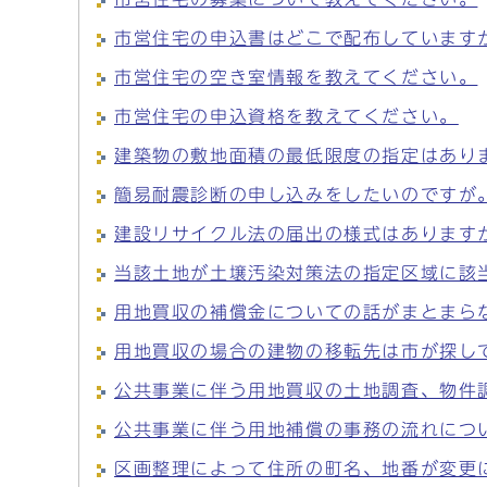
市営住宅の申込書はどこで配布しています
市営住宅の空き室情報を教えてください。
市営住宅の申込資格を教えてください。
建築物の敷地面積の最低限度の指定はあり
簡易耐震診断の申し込みをしたいのですが
建設リサイクル法の届出の様式はあります
当該土地が土壌汚染対策法の指定区域に該
用地買収の補償金についての話がまとまら
用地買収の場合の建物の移転先は市が探し
公共事業に伴う用地買収の土地調査、物件
公共事業に伴う用地補償の事務の流れにつ
区画整理によって住所の町名、地番が変更