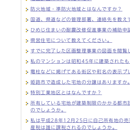
防火地域・準防火地域とはなんですか？
国道、県道などの管理部署、連絡先を教え
ひめじ住まいの耐震改修促進事業の補助申
県営住宅について教えてください。
すでに完了した区画整理事業の図面を閲覧
私のマンションは昭和45年に建築された
電柱などに掲げてある街区や町名の表示プ
姫路市で造成した宅地の分譲はありますか
特別工業地区とはなんですか？
所有している宅地が建築制限のかかる都市
のでしょうか。
私は平成28年12月25日に自己所有地の
産税は誰に課税されるのでしょうか。