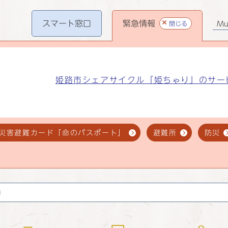
スマート
窓口
緊急情報
閉じる
Mul
姫路市シェアサイクル「姫ちゃり」のサー
災害避難カード「命のパスポート」
避難所
防災