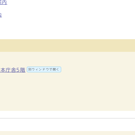
案内
内
 本庁舎5階
別ウィンドウで開く