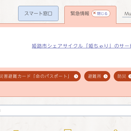
スマート
窓口
緊急情報
閉じる
Mul
姫路市シェアサイクル「姫ちゃり」のサー
災害避難カード「命のパスポート」
避難所
防災