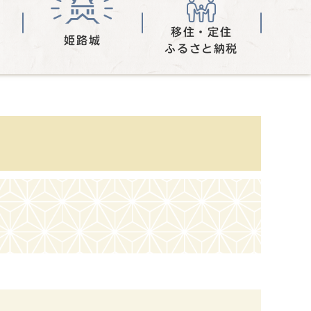
移住・定住
姫路城
ふるさと納税