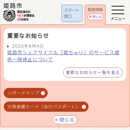
緊急情報
スマート
窓口
閉じる
メニュー
重要なお知らせ
2026年8月4日
姫路市シェアサイクル「姫ちゃり」のサービス提
供一時停止について
重要なお知らせ一覧を見る
ハザードマップ
災害避難カード「命のパスポート」
閉じる