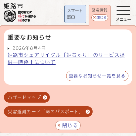
緊急情報
スマート
窓口
閉じる
メニュー
重要なお知らせ
2026年8月4日
姫路市シェアサイクル「姫ちゃり」のサービス提
供一時停止について
重要なお知らせ一覧を見る
ハザードマップ
災害避難カード「命のパスポート」
閉じる