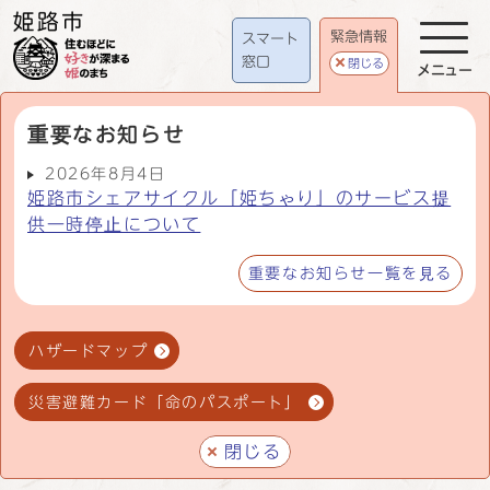
緊急情報
スマート
窓口
閉じる
メニュー
重要なお知らせ
2026年8月4日
姫路市シェアサイクル「姫ちゃり」のサービス提
供一時停止について
重要なお知らせ一覧を見る
ハザードマップ
災害避難カード「命のパスポート」
閉じる