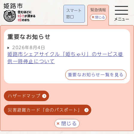
緊急情報
スマート
窓口
閉じる
メニュー
重要なお知らせ
2026年8月4日
姫路市シェアサイクル「姫ちゃり」のサービス提
供一時停止について
重要なお知らせ一覧を見る
ハザードマップ
災害避難カード「命のパスポート」
閉じる