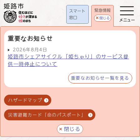
緊急情報
スマート
窓口
閉じる
メニュー
重要なお知らせ
2026年8月4日
姫路市シェアサイクル「姫ちゃり」のサービス提
供一時停止について
重要なお知らせ一覧を見る
ハザードマップ
災害避難カード「命のパスポート」
閉じる