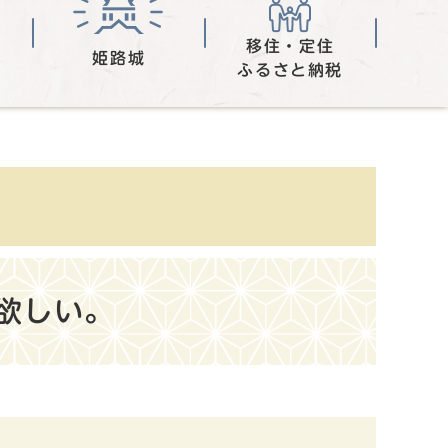
移住・定住
姫路城
ふるさと納税
欲しい。