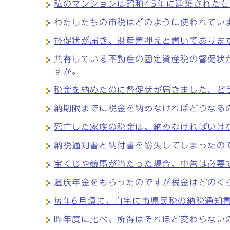
私のマンションは昭和45年に建築された
わたしたちの市税はどのように使われてい
督促状が届き、財産差押えと書いてありま
共有している不動産の固定資産税の督促状
すか。
税金を納めたのに督促状が届きました。ど
納期限までに税金を納めなければどうなる
死亡した家族の税金は、納めなければいけ
納税通知書と納付書を紛失してしまったの
宝くじや競馬が当たった場合、申告は必要
遺族年金をもらったのですが税金はどのく
毎年6月頃に、自宅に市県民税の納税通知
昨年度に比べ、所得はそれほど変わらない