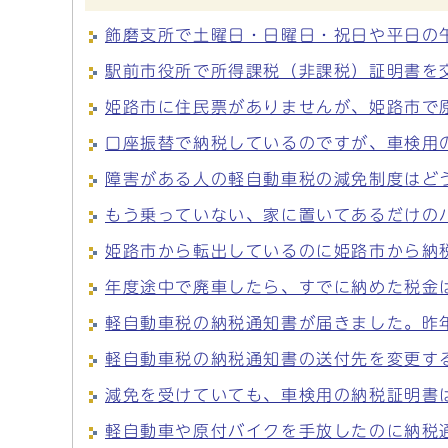
飾磨支所で土曜日・日曜日・祝日や平日の
駅前市役所で所得課税（非課税）証明書を
姫路市に住民票がありませんが、姫路市で
口座振替で納税しているのですが、車検用
障害がある人の軽自動車税の減免制度はど
もう乗っていない、家に置いてあるだけの
姫路市から転出しているのに姫路市から納
年度途中で廃車したら、すでに納めた税金
軽自動車税の納税通知書が届きました。昨
軽自動車税の納税通知書の送付先を変更す
減免を受けていても、車検用の納税証明書
軽自動車や原付バイクを手放したのに納税