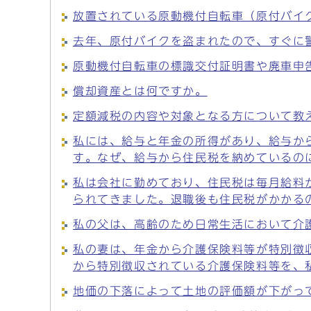
放置されている原動機付自転車（原付バイ
去年、原付バイクを盗まれたので、すぐに
原動機付自転車の標識交付証明書や廃車申
償却資産とは何ですか。
定額減税の内容や対象となる方について教
私には、給与と年金の所得があり、給与か
す。なぜ、給与から住民税を納めているの
私は会社に勤めており、住民税は毎月給料
られてきました。退職後も住民税がかかる
私の父は、高齢のため日常生活において介
私の妻は、年金から介護保険料等が特別徴
から特別徴収されている介護保険料等を、
地価の下落によって土地の評価額が下がっ