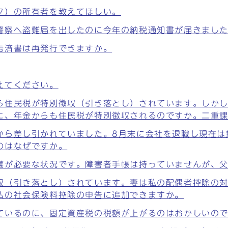
ク）の所有者を教えてほしい。
警察へ盗難届を出したのに今年の納税通知書が届きまし
告済書は再発行できますか。
えてください。
ら住民税が特別徴収（引き落とし）されています。しか
に、年金からも住民税が特別徴収されるのですか。二重
から差し引かれていました。8月末に会社を退職し現在は
のはなぜですか。
護が必要な状況です。障害者手帳は持っていませんが、
収（引き落とし）されています。妻は私の配偶者控除の
私の社会保険料控除の申告に追加できますか。
ているのに、固定資産税の税額が上がるのはおかしいの