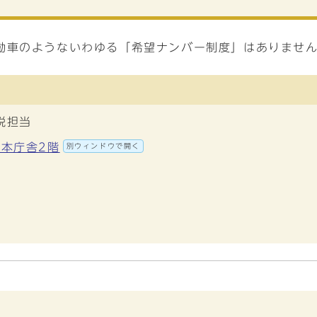
動車のようないわゆる「希望ナンバー制度」はありませ
税担当
 本庁舎2階
別ウィンドウで開く