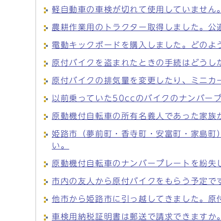
軽自動車の車検が切れて使用していません
農耕作業用のトラクター取得しました。公
電動キックボードを購入しました。どのよ
原付バイクを盗まれたときの手続はどうし
原付バイクの排気量を変更したり、ミニカ
以前乗っていた50ccのバイクのナンバー
原動機付自転車の所有名義人であった家族
姫路市（夢前町・香寺町・安富町・家島町
い。
原動機付自転車のナンバープレートを紛失
市内の友人から原付バイクをもらう予定で
他市から姫路市に引っ越してきました。原
車検用納税証明書は郵送で請求できますか