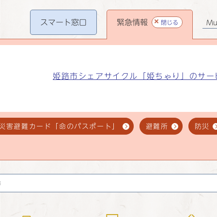
スマート
窓口
緊急情報
閉じる
Mul
姫路市シェアサイクル「姫ちゃり」のサー
災害避難カード「命のパスポート」
避難所
防災