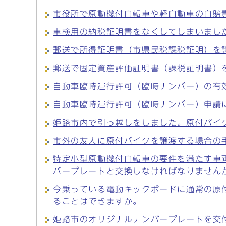
市役所で原動機付自転車や軽自動車の自賠
車検用の納税証明書をなくしてしまいまし
郵送で所得証明書（市県民税課税証明）を
郵送で固定資産評価証明書（課税証明書）
自動車臨時運行許可（臨時ナンバー）の有
自動車臨時運行許可（臨時ナンバー）申請
姫路市内で引っ越しをしました。原付バイ
市外の友人に原付バイクを譲渡する場合の
特定小型原動機付自転車の要件を満たす車
バープレートと交換しなければなりません
今乗っている電動キックボードに通常の原
ることはできますか。
姫路市のオリジナルナンバープレートを交