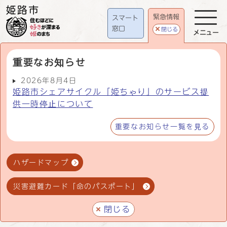
緊急情報
スマート
窓口
閉じる
メニュー
重要なお知らせ
2026年8月4日
姫路市シェアサイクル「姫ちゃり」のサービス提
供一時停止について
重要なお知らせ一覧を見る
ハザードマップ
災害避難カード「命のパスポート」
閉じる