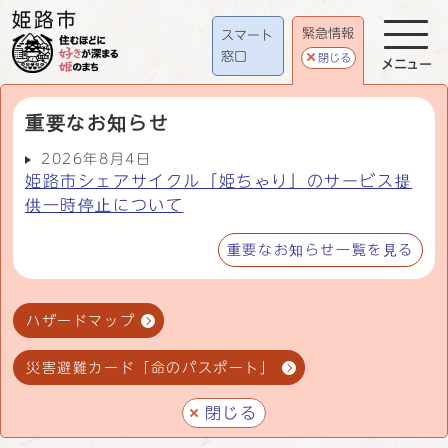
緊急情報
スマート
窓口
閉じる
メニュー
重要なお知らせ
2026年8月4日
姫路市シェアサイクル「姫ちゃり」のサービス提
供一時停止について
重要なお知らせ一覧を見る
ハザードマップ
災害避難カード「命のパスポート」
閉じる