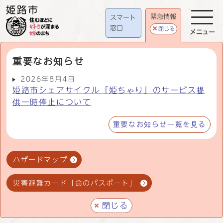
緊急情報
スマート
窓口
閉じる
メニュー
重要なお知らせ
2026年8月4日
姫路市シェアサイクル「姫ちゃり」のサービス提
供一時停止について
重要なお知らせ一覧を見る
ハザードマップ
災害避難カード「命のパスポート」
閉じる