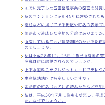
すでに完了した区画整理事業の図面を閲覧
私のマンションは昭和45年に建築された
電柱などに掲げてある街区や町名の表示プ
姫路市で造成した宅地の分譲はありますか
所有している宅地が建築制限のかかる都市
のでしょうか。
私は平成28年12月25日に自己所有地の
産税は誰に課税されるのでしょうか。
上下水道料金をクレジットカードで支払う
生産緑地地区は指定していますか？
姫路市の町名（地名）の読みかたなどを知
私は、平成30年7月に住宅を新築し、平成
た。なぜでしょうか。