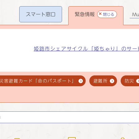
スマート
窓口
緊急情報
閉じる
Mul
姫路市シェアサイクル「姫ちゃり」のサー
災害避難カード「命のパスポート」
避難所
防災