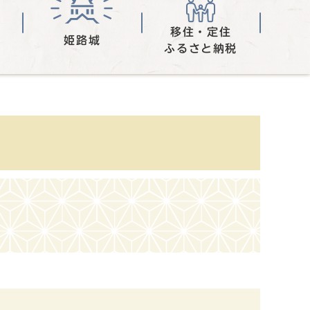
移住・定住
姫路城
ふるさと納税