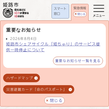
緊急情報
スマート
窓口
閉じる
メニュー
重要なお知らせ
2026年8月4日
姫路市シェアサイクル「姫ちゃり」のサービス提
供一時停止について
重要なお知らせ一覧を見る
ハザードマップ
災害避難カード「命のパスポート」
閉じる