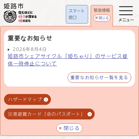
緊急情報
スマート
窓口
閉じる
メニュー
重要なお知らせ
2026年8月4日
姫路市シェアサイクル「姫ちゃり」のサービス提
供一時停止について
重要なお知らせ一覧を見る
ハザードマップ
災害避難カード「命のパスポート」
閉じる